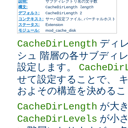
説明:
サブディレクトリ名の文字数
構文:
CacheDirLength
length
デフォルト:
CacheDirLength 2
コンテキスト:
サーバ設定ファイル, バーチャルホスト
ステータス:
Extension
モジュール:
mod_cache_disk
ディレ
CacheDirLength
シュ 階層の各サブディ
設定します。
CacheDir
せて設定することで、 
およその構造を決めるこ
が大
CacheDirLength
が小さ
CacheDirLevels